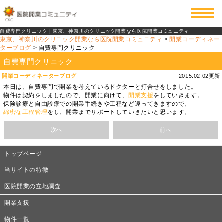
自費専門クリニック | 東京、神奈川のクリニック開業なら医院開業コミュニティ
東京、神奈川のクリニック開業なら医院開業コミュニティ
>
開業コーディネー
ターブログ
>
自費専門クリニック
自費専門クリニック
開業コーディネーターブログ
2015.02.02更新
本日は、自費専門で開業を考えているドクターと打合せをしました。
物件は契約をしましたので、開業に向けて、
開業支援
をしていきます。
保険診療と自由診療での開業手続きや工程など違ってきますので、
綿密な工程管理
をし、開業までサポートしていきたいと思います。
次へ
前へ
トップページ
当サイトの特徴
医院開業の立地調査
開業支援
物件一覧